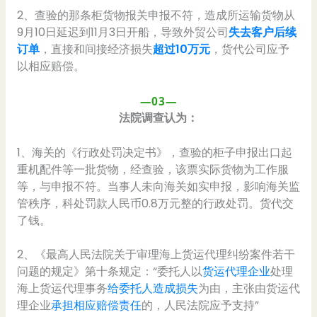
2、查验的那条柜货物报关申报不符，造成所运输货物从
9月10日延迟到11月3日开船，导致外贸公司
失去客户后续
订单
，直接和间接经济损失
超过10万元
，货代公司应予
以相应赔偿。
—03—
法院调查认为：
1、海关的《行政处罚决定书》，查验的柜子申报出口起
重机配件等一批货物，经查验，该票实际货物为工作服
等，与申报不符。当事人未向海关如实申报，影响海关监
管秩序，科处罚款人民币0.8万元整的行政处罚。货代交
了钱。
2、《最高人民法院关于审理海上货运代理纠纷案件若干
问题的规定》第十条规定：“委托人以
货运代理企业
处理
海上货运代理事务
给委托人造成损失
为由，主张由货运代
理企业
承担相应赔偿责任
的，人民法院应予支持”