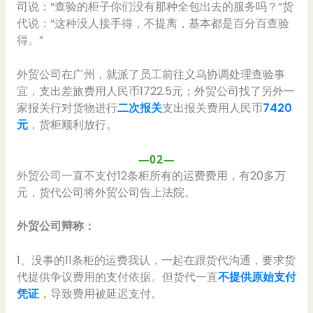
司说：“查验的柜子你们没有那种全包出去的服务吗？”货
代说：“这种没人接手得，不提离，基本都是百分百查验
得。”
外贸公司在广州，就派了员工前往义乌协调处理查验事
宜，支出差旅费用人民币1722.5元；外贸公司找了另外一
家报关行对货物进行
二次报关
支出报关费用人民币
7420
元
，货柜顺利放行。
—02—
外贸公司一直不支付12条柜所有的运费费用，有20多万
元，货代公司将外贸公司告上法院。
外贸公司辩称：
1、没事的11条柜的运费我认，一起在跟货代沟通，要求货
代提供争议费用的支付依据。但货代一直
不提供原始支付
凭证
，导致费用被延迟支付。