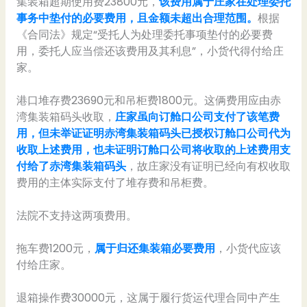
集装箱超期使用费23800元，
该费用属于庄家在处理委托
事务中垫付的必要费用，且金额未超出合理范围。
根据
《合同法》规定“受托人为处理委托事项垫付的必要费
用，委托人应当偿还该费用及其利息”，小货代得付给庄
家。
港口堆存费23690元和吊柜费1800元。这俩费用应由赤
湾集装箱码头收取，
庄家虽向订舱口公司支付了该笔费
用，但未举证证明赤湾集装箱码头已授权订舱口公司代为
收取上述费用，也未证明订舱口公司将收取的上述费用支
付给了赤湾集装箱码头
，故庄家没有证明已经向有权收取
费用的主体实际支付了堆存费和吊柜费。
法院不支持这两项费用。
拖车费1200元，
属于归还集装箱必要费用
，小货代应该
付给庄家。
退箱操作费30000元，这属于履行货运代理合同中产生