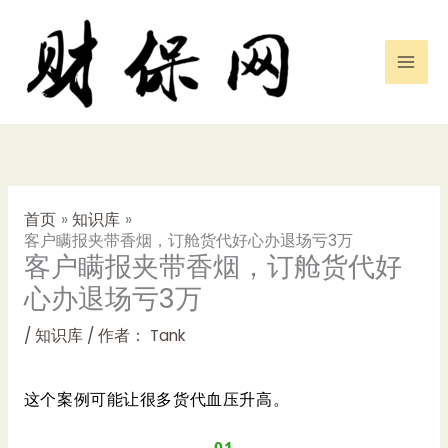
跳
至
内
容
首页
知识库
客户瞒报夹带香烟，订舱货代好心办退场亏3万
客户瞒报夹带香烟，订舱货代好
心办退场亏3万
/
知识库
/ 作者：
Tank
这个案例可能让很多货代血压升高。
—01—