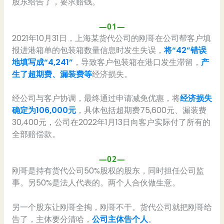
股东给告了，要求赔钱。
—01—
2021年10月31日，上海某货代公司的刚哥在公司帮客户填
报进港箱单的包装箱数量信息时发生失误，
将“42”错误
地填写成“4,241”
，导致客户包装箱在港口发生滞留，
产
生了超期费、漏装费等
经济损失。
经公司与客户协调，最终通过申请减免优惠，将
经济损失
确定为106,000元
，具体包括超期费75,600元、漏装费
30,400元，公司在2022年1月13日向客户实际付了所有的
全部赔偿款。
—02—
刚哥是持有货代公司50%股权的股东，同时担任公司监
事。另50%是法人代表的。两个人合伙做生意。
另一个股东让刚哥全掏，刚哥不干。货代公司就把刚哥给
告了，主体要分清哈，
公司主体告个人
。