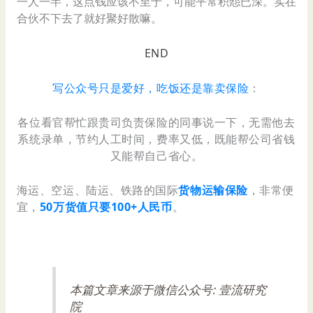
一人一半，这点钱应该不至于，可能平常积怨已深。实在
合伙不下去了就好聚好散嘛。
END
写公众号只是爱好，吃饭还是靠卖保险
：
各位看官帮忙跟贵司负责保险的同事说一下，无需他去
系统录单，节约人工时间，费率又低，既能帮公司省钱
又能帮自己省心。
海运、空运、陆运、铁路的国际
货物运输保险
，非常便
宜，
50万货值只要100+人民币
。
本篇文章来源于微信公众号: 壹流研究
院