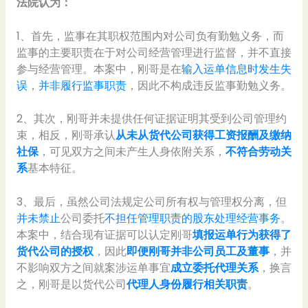
法院认为：
1、首先，监事在其职权范围内对公司负有勤勉义务，而
监事的主要职责在于对公司经营管理进行监督，并不直接
参与经营管理。本案中，刚哥是在
输入运单信息时发生失
误
，
并非履行监事职责
，因此不构成违反监事勤勉义务。
2、其次，刚哥并未提供任何证据证明其受到公司管理约
束，相反，刚哥承认
从未从货代公司获得工资报酬及缴纳
社保
，可见双方之间未产生人身依附关系，
不符合劳动关
系
基本特征。
3、最后，虽然公司法规定公司所有权与管理权分离，但
并未禁止
公司委托
不担任管理职责的股东处理经营事务
。
本案中，结合现有证据可以认定刚哥
填报运单行为获得了
货代公司的授权
，因此
即便刚哥并非公司员工及董事
，并
不影响双方之间就案涉运单事宜
成立委托代理关系
，换言
之，刚哥是以货代公司
代理人身份履行相关职责
。