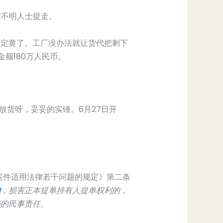
柜被不明人士提走。
肯定黄了。工厂没办法就让货代把剩下
额180万人民币。
单放货呀，妥妥的实锤。6月27日开
案件适用法律若干问题的规定》第二条
物
，损害正本提单持有人提单权利的，
失
的民事责任。