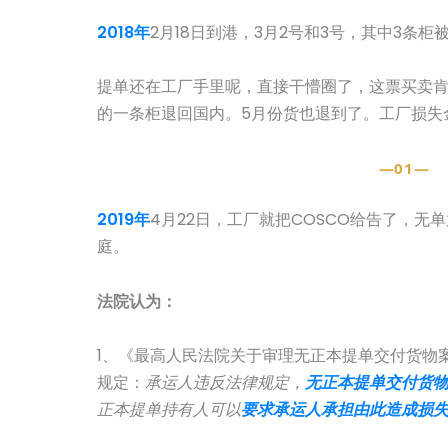
2018年
2月18日到港，3月2号和3号，其中3条
提单还在工厂手里呢，直接干懵圈了，这票买卖
的一条柜退回国内。5月份货也退到了。工厂损失金
—01—
搜
索
2019年
4月22日，工厂就把COSCO给告了，无
庭。
法院认为：
1、《最高人民法院关于审理无正本提单交付货物
规定：
承运人违反法律规定，
无正本提单交付货
正本提单持有人可以
要求承运人承担由此造成损