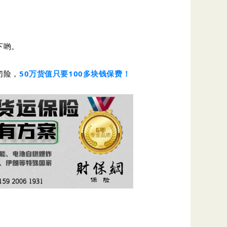
下哟。
切险，
50万货值只要100多块钱保费！