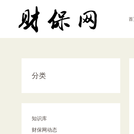
跳
至
首
内
容
分类
知识库
财保网动态