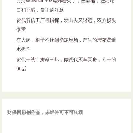
万海WANHAI 503爆炸着火了，已弃船，挂港蛇
口和香港，货主请注意
货代听信工厂瞎指挥，发出去又退运，双方损失
惨重
有大病，柜子不还到指定堆场，产生的滞箱费谁
承担？
货代一线：拼命三郞，做货代买车买房，专一的
90后
财保网原创作品，未经许可不可转载