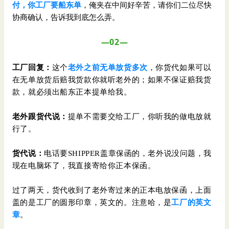
付，你工厂要船东单
，俺夹在中间好辛苦，请你们二位尽快
协商确认，告诉我到底怎么弄。
—02—
工厂回复：
这个
老外之前无单放货多次
，你货代如果可以
在无单放货后赔我货款你就听老外的；如果不保证赔我货
款，就必须出船东正本提单给我。
老外跟货代说：
提单不需要交给工厂，你听我的做电放就
行了。
货代说：
电话要SHIPPER盖章保函的，老外说没问题，我
现在电脑坏了，我直接寄给你正本保函。
过了两天，货代收到了老外寄过来的正本电放保函，上面
盖的是工厂的圆形印章，英文的。注意哈，是
工厂的英文
章
。