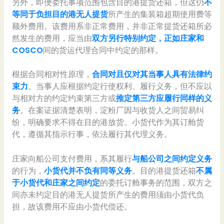
另外，即便委托事项范围包含目的港提货还箱，但这仍
不
等同于负担目的港无人提货
所产生的集装箱超期使用费等
额外费用。该费用系非正常费用，并非正常提货还箱所必
然发生的费用，应当由
双方另行特别约定，正如庄家和
COSCO
间的货运代理合同中约定的那样。
根据合同相对性原理，
合同对且仅对其当事人具有法律约
束力
。当事人应根据约定行使权利、履行义务，但不应以
与相对方的约定约束第三方或
推定第三方应履行同样的义
务
。在案证据清楚表明，淀粉厂因与收货人之间贸易纠
纷，明确要求不得在目的港放货。小货代作为其订舱货
代，遵循其指示行事，依法履行其代理义务。
庄家向船公司支付费用，系其履行
与船公司之间约定义务
的行为，
小货代并不负有同等义务
。目的港提货还箱
不属
于小货代和庄家之间约定
的委托订舱事务的范围，双方之
间亦未约定目的港无人提货所产生的费用须由小货代负
担，故该费用不应由小货代偿还。