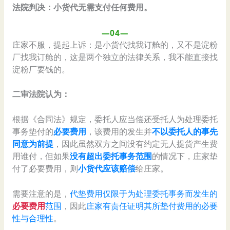
法院判决：小货代无需支付任何费用。
—04—
庄家不服，提起上诉：是小货代找我订舱的，又不是淀粉
厂找我订舱的，这是两个独立的法律关系，我不能直接找
淀粉厂要钱的。
二审法院认为：
根据《合同法》规定，委托人应当偿还受托人为处理委托
事务垫付的
必要费用
，该费用的发生并
不以委托人的事先
同意为前提
，因此虽然双方之间没有约定无人提货产生费
用谁付，但如果
没有超出委托事务范围
的情况下，庄家垫
付了必要费用，则
小货代应该赔偿
给庄家。
需要注意的是，
代垫费用仅限于为处理委托事务而发生的
必要费用
范围
，因此
庄家有责任证明其所垫付费用的必要
性与合理性
。