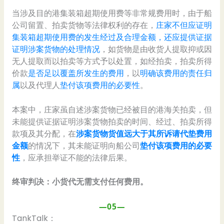
当涉及目的港集装箱超期使用费等非常规费用时，由于船
公司留置、拍卖货物等法律权利的存在，
庄家不但应证明
集装箱超期使用费的发生经过及合理金额，还应提供证据
证明涉案货物的处理情况
，如货物是由收货人提取抑或因
无人提取而以拍卖等方式予以处置，如经拍卖，拍卖所得
价款
是否足以覆盖所发生的费用
，以
明确该费用的责任归
属
以及代理人
垫付该项费用的必要性
。
本案中，庄家虽自述涉案货物已经被目的港海关拍卖，但
未能提供证据证明涉案货物拍卖的时间、经过、拍卖所得
款项及其分配，在
涉案货物货值远大于其所诉请代垫费用
金额
的情况下，其未能证明向船公司
垫付该项费用的必要
性
，应承担举证不能的法律后果。
终审判决：小货代无需支付任何费用。
—05—
TankTalk：