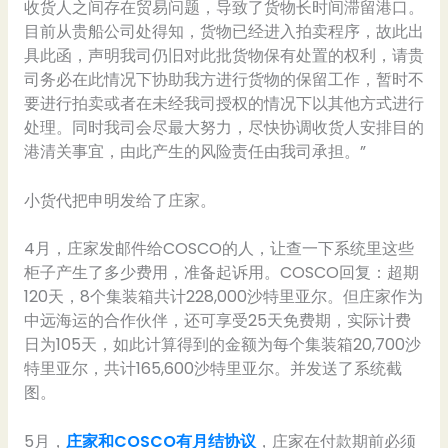
收货人之间存在贸易问题，导致了货物长时间滞留港口。
目前从贵船公司处得知，货物已经进入拍卖程序，故此出
具此函，声明我司仍旧对此批货物保有处置的权利，请贵
司务必在此情况下协助我方进行货物的保留工作，暂时不
要进行拍卖或者在未经我司授权的情况下以其他方式进行
处理。同时我司会尽最大努力，尽快协调收货人安排目的
港清关事宜，由此产生的风险责任由我司承担。”
小货代把申明发给了庄家。
4月，庄家发邮件给COSCO的人，让查一下系统里这些
柜子产生了多少费用，准备起诉用。COSCO回复：超期
120天，8个集装箱共计228,000沙特里亚尔。但庄家作为
中远海运的合作伙伴，还可享受25天免费期，实际计费
日为105天，如此计算得到的金额为每个集装箱20,700沙
特里亚尔，共计165,600沙特里亚尔。并发送了系统截
图。
5月，
庄家和COSCO有月结协议
，庄家在付款期前必须