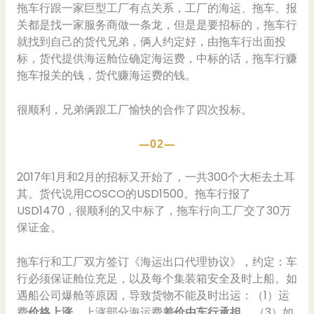
拖车行跟一家巨型工厂有点关系，工厂的海运、拖车、报
关都是找一家服务商做一条龙，但是是要招标的，拖车行
就找到自己的货代兄弟，俩人约定好，由拖车行出面投
标，货代提供海运舱位确定海运费，中标的话，拖车行赚
拖车报关的钱，货代赚海运费的钱。
很顺利，兄弟俩跟工厂愉快的合作了四次投标。
—02—
2017年1月和2月的招标又开始了，一共300个大柜去土耳
其。货代说用COSCO的USD1500。拖车行报了
USD1470，很顺利的又中标了，拖车行向工厂交了30万
保证金。
拖车行和工厂双方签订《海运出口代理协议》，约定：车
行必须保证舱位充足，以及每个集装箱安全及时上船。如
遇船公司爆舱等原因，导致货物不能及时出运：（1）运
费
价格上涨
，上涨部分海运费
差价由车行承担
……（3）如