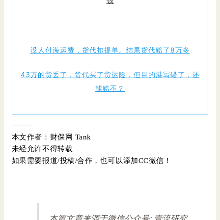
钱
集装箱拖车出车祸，货代赔了工厂，损失找谁挽回？
没人付海运费，货代扣提单。结果货代赔了8万多
43万的货丢了，货代买了货运险，但目的港写错了，还
能赔不？
———
本文作者：财保网 Tank
未经允许不得转载
如果需要报道/投稿/合作，也可以添加CC微信！
本篇文章来源于微信公众号: 壹流研究