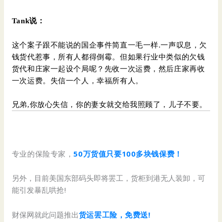
Tank说：
这个案子跟不能说的国企事件简直一毛一样.一声叹息，欠
钱货代惹事，所有人都得倒霉。但如果行业中类似的欠钱
货代和庄家一起设个局呢？先收一次运费，然后庄家再收
一次运费。失信一个人，幸福所有人。
兄弟,你放心失信，你的妻女就交给我照顾了，儿子不要。
专业的保险专家，
50万货值只要100多块钱保费！
另外，目前美国东部码头即将罢工，货柜到港无人装卸，可
能引发暴乱哄抢!
财保网就此问题推出
货运罢工险，免费送!