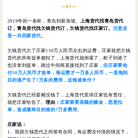
—01—
2019年的一条柜，青岛到新加坡。
上海货代找青岛货代
订，青岛货代找欠钱货代订，欠钱货代找庄家订。
注意这
里一共四家货代。
欠钱货代欠了庄家130万人民币左右的运费，庄家就把欠钱
货代的所有提单都扣了，上海货代就倒霉了，柜子到港了
也没拿到提单，跳过中间商直接找到了庄家，
但庄家要他
付30万人民币才放单，海运费才一万多人民币，一直拖到
目的港产生了7万多的费用，这钱谁来付？
欠钱货代已经耍赖没钱了，上海货代觉得庄家也有责任，
就把庄家给告了。
理由：
庄家索要高额的赎金，恶意扣
单，造成最终目的港的7万多费用
。
庄家说：
1、我跟欠钱货代之间签有合同，有运费没付清的情况下，